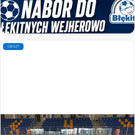
Błękitni Wejherowo
Zapraszamy do gry w WAPN Błękitni Wejherowo
Czytaj więcej >>
OBOZY
Błękitny obóz indywidualny - lato
2026