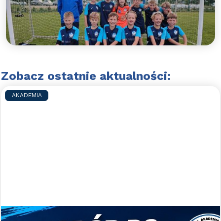
Błękitni Wejherowo po raz szósty wygrywają w
ligowych potyczkach. 2012 na szczycie tabeli!
Czytaj więcej >>
Zobacz ostatnie aktualności:
AKADEMIA
Nabory uzupełniające do WAPN