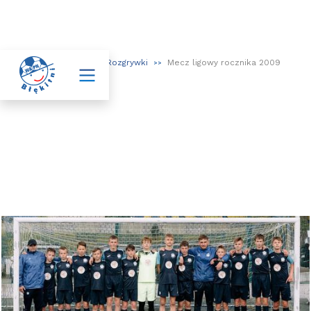

Aktualności
Rozgrywki
Mecz ligowy rocznika 2009
>>
>>
>>
Mecz ligowy rocznika 2009
26.05.2022
W środę 25.05 zawodnicy z rocznika 2009 rozegrali wyjazdowe
spotkanie 30 kolejki Ligi Wojewódzkiej D1. Błękitni zmierzyli się z