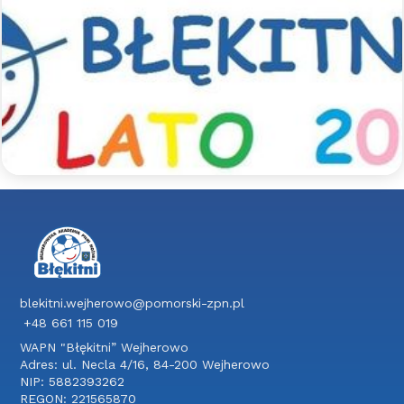
Sportowe półkolonie z Błękitnymi
- lato 2026
Zapraszamy na sportowe półkolonie z Błękitnymi.
Jak co roku szykujemy dla uczestników mnóstwo
aktywności sportowych pod opieką
wykwalifikowanych trenerów, a także wspólne
wycieczki integracyjne.
Czytaj więcej >>
blekitni.wejherowo@pomorski-zpn.pl
+48 661 115 019
WAPN "Błękitni” Wejherowo
Adres: ul. Necla 4/16, 84-200 Wejherowo
NIP: 5882393262
REGON: 221565870