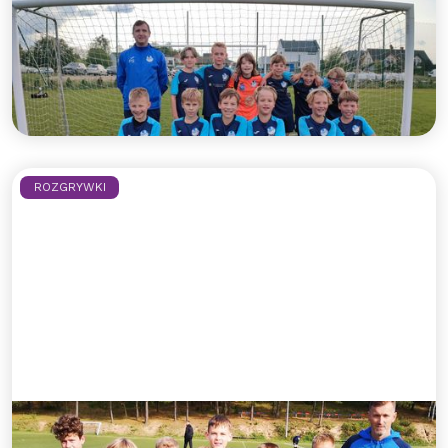
Drużyna rocznika 2012 wraca na
zwycięskie tory!
Kolejne ligowe zwycięstwo rocznika 2012!
Czytaj więcej >>
ROZGRYWKI
Rocznik 2010 z kolejnym