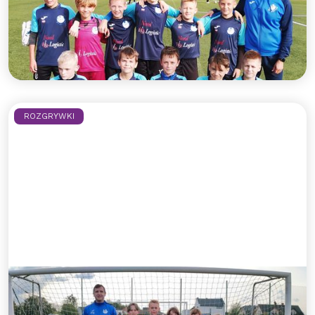
ligowym zwycięstwem!
Błękitni dopisują 3 punkty po dobrym meczu na
wyjeździe!
Czytaj więcej >>
ROZGRYWKI
Błękitny rocznik 2012 z kolejnym
ligowym zwycięstwem!