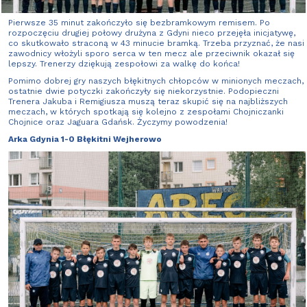
zespołem Arki Gdynia, który jest obecnie liderem tabeli.
Pierwsze 35 minut zakończyło się bezbramkowym remisem. Po
rozpoczęciu drugiej połowy drużyna z Gdyni nieco przejęła inicjatywę,
co skutkowało straconą w 43 minucie bramką. Trzeba przyznać, że nasi
zawodnicy włożyli sporo serca w ten mecz ale przeciwnik okazał się
lepszy. Trenerzy dziękują zespołowi za walkę do końca!
Pomimo dobrej gry naszych błękitnych chłopców w minionych meczach,
ostatnie dwie potyczki zakończyły się niekorzystnie. Podopieczni
Trenera Jakuba i Remigiusza muszą teraz skupić się na najbliższych
meczach, w których spotkają się kolejno z zespołami Chojniczanki
Chojnice oraz Jaguara Gdańsk. Życzymy powodzenia!
Arka Gdynia 1-0 Błękitni Wejherowo