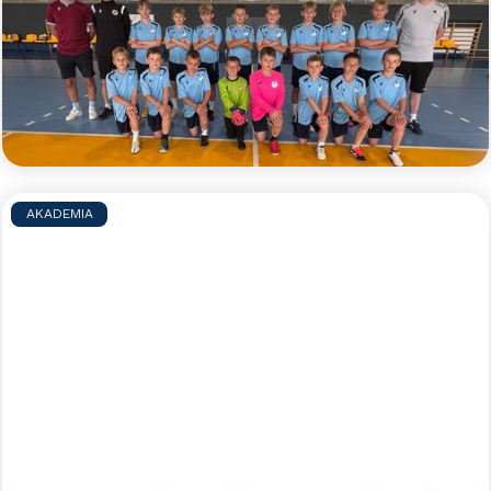
Zapraszamy zaczarowanych piłką nożną
zawodników i zawodniczki do udziału w błękitnym
obozie indywidualnym, podczas którego pod opieką
doświadczonych trenerów będzie można w małych
grupach doskonalić swoje umiejętności piłkarskie.
Czytaj więcej >>
AKADEMIA