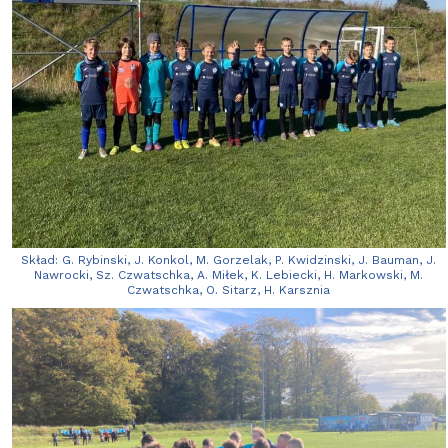
Skład: G. Rybinski, J. Konkol, M. Gorzelak, P. Kwidzinski, J. Bauman, J.
Nawrocki, Sz. Czwatschka, A. Miłek, K. Lebiecki, H. Markowski, M.
Czwatschka, O. Sitarz, H. Karsznia