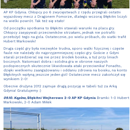
W minioną sobotę błękitny zespół 2012 rozegrał domowe spotkanie w
ramach 8 kolejki ligi Młodzik D2 gr. 2. Do Kąpina przyjechał zespół
AP KP Gdynia. Chłopcy po 6 zwycięstwach z rzędu przegrali ostatni
wyjazdowy mecz z Dragonem Pomorze, dlatego wczoraj Błękitni liczyli
na wielki powrót. Tak też się stało!
Od początku spotkania to Błękitni stawiali warunki na placu gry.
Chłopcy zasypywali przeciwników strzałami, jednak nie potrafili
przełożyć tego na gola. Ostatecznie, po wielu próbach, do siatki trafił
Hubert Markowski!
Druga część gry była niezwykle trudna, sporo walki fizycznej i częste
faule nie należały do najprzyjemniejszej części gry. Goście z Gdyni
starali przedzierać się nie przez środek boiska, a tuż przy liniach
bocznych. Natomiast dobra i solidna gra w obronie naszych
podopiecznych skutecznie likwidowała ataki przeciwnika! Ponadto,
dzięki wielkiemu zaangażowaniu i oddaniu zdrowia na boisku, na konto
Błękitnych wpłyną jeszcze jeden gol! Ostatecznie mecz zakończył się
wynikiem 2-0!
Obecnie drużyna 2012 zajmuje drugą pozycję w tabeli tuż za Arką
Gdynia! Gratulujemy :)
09.10. Kąpino,
Błękitni Wejherowo 2-0 AP KP Gdynia
Bramki: 1-0 Hubert
Markowski, 2-0 Adam Miłek