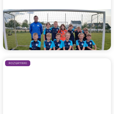
Błękitny rocznik 2012 z kolejnym
ligowym zwycięstwem!
Błękitni Wejherowo po raz szósty wygrywają w
ligowych potyczkach. 2012 na szczycie tabeli!
Czytaj więcej >>
ROZGRYWKI