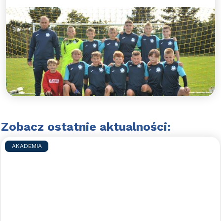
Wspaniałe ligowe zwycięstwo
rocznika 2011
Rocznik 2011 idzie jak burza w ligowej tabeli,
czwarte zwycięstwo z rzędu Błękitnych
Wejherowo
Czytaj więcej >>
Zobacz ostatnie aktualności:
AKADEMIA