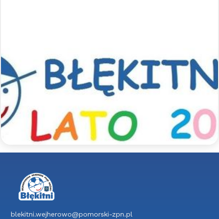
Sportowe półkolonie z Błękitnymi
- lato 2026
Zapraszamy na sportowe półkolonie z Błękitnymi.
Jak co roku szykujemy dla uczestników mnóstwo
aktywności sportowych pod opieką
wykwalifikowanych trenerów, a także wspólne
wycieczki integracyjne.
Czytaj więcej >>
blekitni.wejherowo@pomorski-zpn.pl