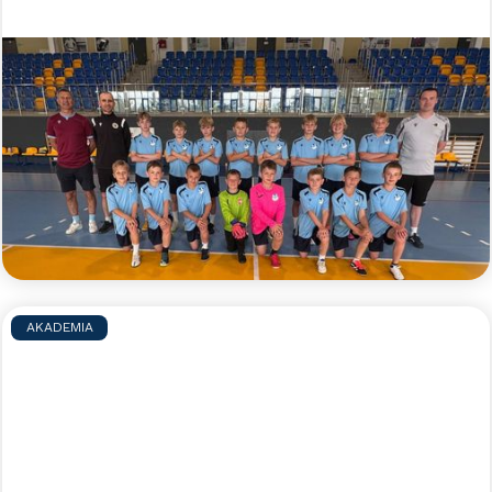
Błękitny obóz indywidualny - lato
2026
Zapraszamy zaczarowanych piłką nożną
zawodników i zawodniczki do udziału w błękitnym
obozie indywidualnym, podczas którego pod opieką
doświadczonych trenerów będzie można w małych
grupach doskonalić swoje umiejętności piłkarskie.
Czytaj więcej >>
AKADEMIA