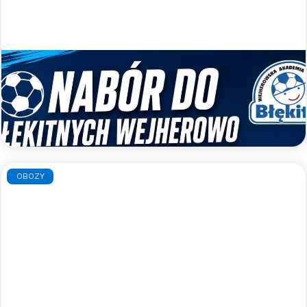
Nabory uzupełniające do WAPN
Błękitni Wejherowo
Zapraszamy do gry w WAPN Błękitni Wejherowo
Czytaj więcej >>
OBOZY