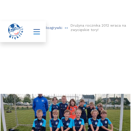
Drużyna rocznika 2012 wraca na

Aktualności
Rozgrywki
>>
>>
>>
zwycięskie tory!
Drużyna rocznika 2012 wraca na
zwycięskie tory!
09.10.2022