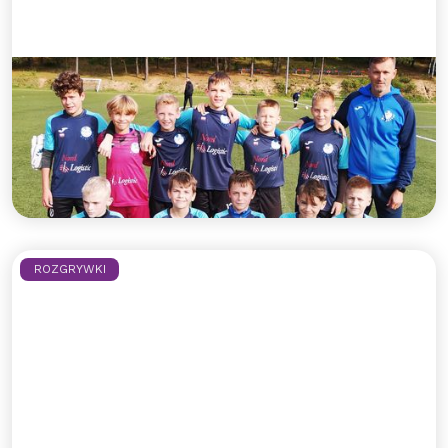
Rocznik 2010 z kolejnym
ligowym zwycięstwem!
Błękitni dopisują 3 punkty po dobrym meczu na
wyjeździe!
Czytaj więcej >>
ROZGRYWKI