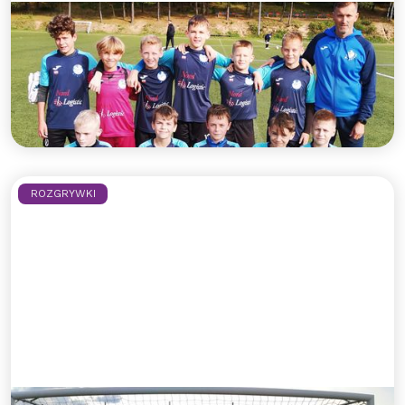
Rocznik 2010 z kolejnym
ligowym zwycięstwem!
Błękitni dopisują 3 punkty po dobrym meczu na
wyjeździe!
Czytaj więcej >>
ROZGRYWKI