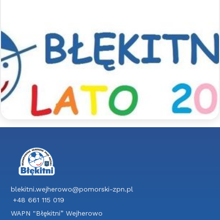
Sportowe półkolonie z Błękitnymi
- lato 2026
Zapraszamy na sportowe półkolonie z Błękitnymi.
Jak co roku szykujemy dla uczestników mnóstwo
aktywności sportowych pod opieką
wykwalifikowanych trenerów, a także wspólne
wycieczki integracyjne.
Czytaj więcej >>
blekitni.wejherowo@pomorski-zpn.pl
+48 661 115 019
WAPN "Błękitni” Wejherowo