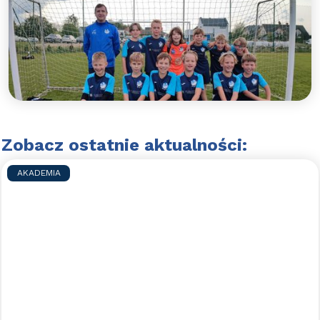
Błękitny rocznik 2012 z kolejnym
ligowym zwycięstwem!
Błękitni Wejherowo po raz szósty wygrywają w
ligowych potyczkach. 2012 na szczycie tabeli!
Czytaj więcej >>
Zobacz ostatnie aktualności:
AKADEMIA