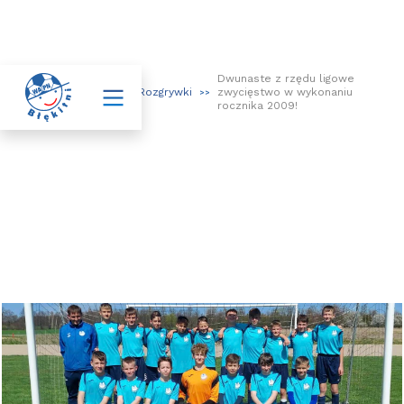
Dwunaste z rzędu ligowe

Aktualności
Rozgrywki
zwycięstwo w wykonaniu
>>
>>
>>
rocznika 2009!
Dwunaste z rzędu ligowe
zwycięstwo w wykonaniu rocznika
2009!