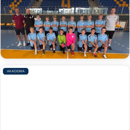
Błękitny obóz indywidualny - lato
2026
Zapraszamy zaczarowanych piłką nożną
zawodników i zawodniczki do udziału w błękitnym
obozie indywidualnym, podczas którego pod opieką
doświadczonych trenerów będzie można w małych
grupach doskonalić swoje umiejętności piłkarskie.
Czytaj więcej >>
AKADEMIA