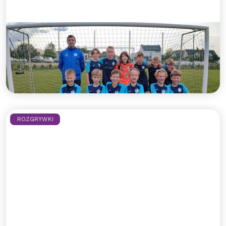
Drużyna rocznika 2012 wraca na
zwycięskie tory!
Kolejne ligowe zwycięstwo rocznika 2012!
Czytaj więcej >>
ROZGRYWKI