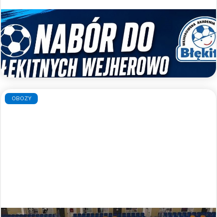
Nabory uzupełniające do WAPN
Błękitni Wejherowo
Zapraszamy do gry w WAPN Błękitni Wejherowo
Czytaj więcej >>
OBOZY