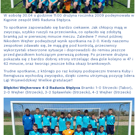
01.05.2022
W sobotę 30.04 o godzinie 11:00 drużyna rocznika 2009 podejmowała w
Kąpinie zespół SMS Radunia Stężyca.
To spotkanie zapowiadało się bardzo ciekawie. Jak chłopcy mają w
zwyczaju, szybko ruszyli na przeciwnika, co opłaciło się zdobytą
bramką już w pierwszej minucie meczu. Zaledwie 7 minut później
Nikodem Wejher podwyższył wynik spotkania na 2-0. Kiedy naszemu
zespołowi zdawało się, że mają grę pod kontrolą, przeciwnicy
wykorzystali stworzone sytuacje i doprowadzili do remisu jeszcze
przed gwizdkiem kończącym pierwszą połowę. Po przerwie drużyna
pokazała się z bardzo dobrej strony strzelając dwa gole kolejno w 47 i
62 minucie, oraz tworząc jeszcze kilka okazji bramkowych.
Trudne spotkanie, z którego po raz kolejny podopieczni trenera Kuby i
Remigiusza wychodzą zwycięsko, dzięki czemu utrzymują pozycję lidera
Ligi Wojewódzkiej! Wielkie gratulacje!!
Błękitni Wejherowo 4-2 Radunia Stężyca
Bramki: 1-0 Strzecki (Tabor),
2-0 Wejher (Strzecki), 3-2 Spławiński (Strzecki), 4-2 Wejher (Strzecki)