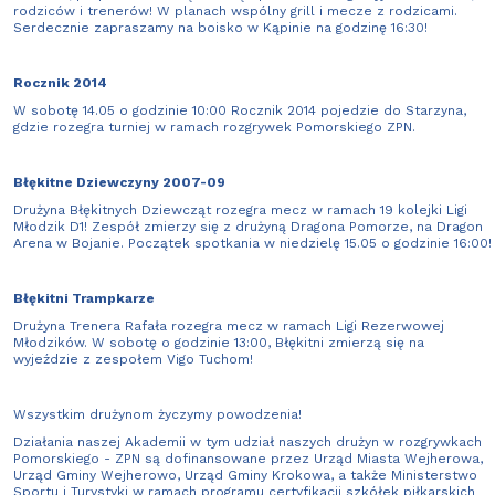
rodziców i trenerów! W planach wspólny grill i mecze z rodzicami.
Serdecznie zapraszamy na boisko w Kąpinie na godzinę 16:30!
Rocznik 2014
W sobotę 14.05 o godzinie 10:00 Rocznik 2014 pojedzie do Starzyna,
gdzie rozegra turniej w ramach rozgrywek Pomorskiego ZPN.
Błękitne Dziewczyny 2007-09
Drużyna Błękitnych Dziewcząt rozegra mecz w ramach 19 kolejki Ligi
Młodzik D1! Zespół zmierzy się z drużyną Dragona Pomorze, na Dragon
Arena w Bojanie. Początek spotkania w niedzielę 15.05 o godzinie 16:00!
Błękitni Trampkarze
Drużyna Trenera Rafała rozegra mecz w ramach Ligi Rezerwowej
Młodzików. W sobotę o godzinie 13:00, Błękitni zmierzą się na
wyjeździe z zespołem Vigo Tuchom!
Wszystkim drużynom życzymy powodzenia!
Działania naszej Akademii w tym udział naszych drużyn w rozgrywkach
Pomorskiego - ZPN są dofinansowane przez Urząd Miasta Wejherowa,
Urząd Gminy Wejherowo, Urząd Gminy Krokowa, a także Ministerstwo
Sportu i Turystyki w ramach programu certyfikacji szkółek piłkarskich