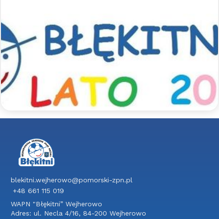
Sportowe półkolonie z Błękitnymi
- lato 2026
Zapraszamy na sportowe półkolonie z Błękitnymi.
Jak co roku szykujemy dla uczestników mnóstwo
aktywności sportowych pod opieką
wykwalifikowanych trenerów, a także wspólne
wycieczki integracyjne.
Czytaj więcej >>
blekitni.wejherowo@pomorski-zpn.pl
+48 661 115 019
WAPN "Błękitni” Wejherowo
Adres: ul. Necla 4/16, 84-200 Wejherowo