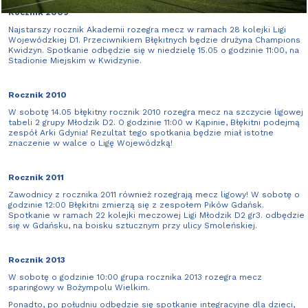
Rocznik 2009
Najstarszy rocznik Akademii rozegra mecz w ramach 28 kolejki Ligi
Wojewódzkiej D1. Przeciwnikiem Błękitnych będzie drużyna Champions
Kwidzyn. Spotkanie odbędzie się w niedzielę 15.05 o godzinie 11:00, na
Stadionie Miejskim w Kwidzynie.
Rocznik 2010
W sobotę 14.05 błękitny rocznik 2010 rozegra mecz na szczycie ligowej
tabeli 2 grupy Młodzik D2. O godzinie 11:00 w Kąpinie, Błękitni podejmą
zespół Arki Gdynia! Rezultat tego spotkania będzie miał istotne
znaczenie w walce o Ligę Wojewódzką!
Rocznik 2011
Zawodnicy z rocznika 2011 również rozegrają mecz ligowy! W sobotę o
godzinie 12:00 Błękitni zmierzą się z zespołem Pików Gdańsk.
Spotkanie w ramach 22 kolejki meczowej Ligi Młodzik D2 gr3. odbędzie
się w Gdańsku, na boisku sztucznym przy ulicy Smoleńskiej.
Rocznik 2013
W sobotę o godzinie 10:00 grupa rocznika 2013 rozegra mecz
sparingowy w Bożympolu Wielkim.
Ponadto, po południu odbędzie się spotkanie integracyjne dla dzieci,