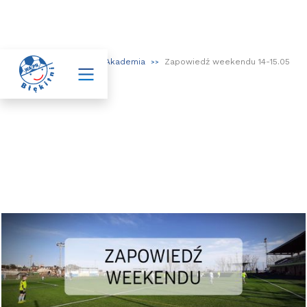

Aktualności
Akademia
Zapowiedź weekendu 14-15.05
>>
>>
>>
Zapowiedź weekendu 14-15.05
13.05.2022
W ten weekend nasze błękitne drużyny wezmą udział w szeregu
aktywności sportowych!