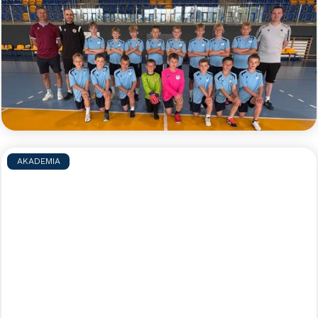
2026
Zapraszamy zaczarowanych piłką nożną
zawodników i zawodniczki do udziału w błękitnym
obozie indywidualnym, podczas którego pod opieką
doświadczonych trenerów będzie można w małych
grupach doskonalić swoje umiejętności piłkarskie.
Czytaj więcej >>
AKADEMIA