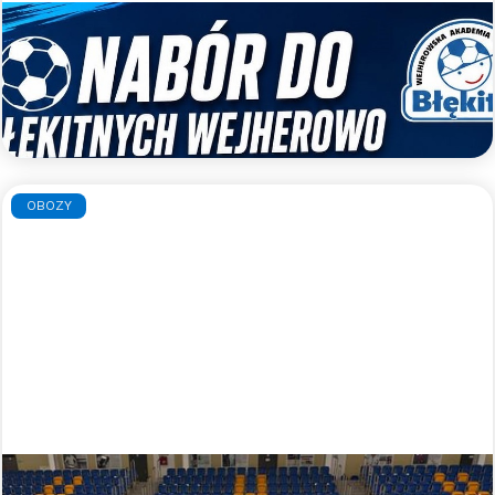
Nabory uzupełniające do WAPN
Błękitni Wejherowo
Zapraszamy do gry w WAPN Błękitni Wejherowo
Czytaj więcej >>
OBOZY
Błękitny obóz indywidualny - lato