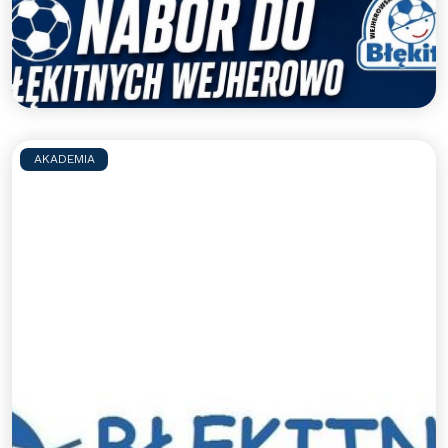
Błękitni Wejherowo
Zapraszamy do gry w WAPN Błękitni Wejherowo
Czytaj więcej >>
AKADEMIA
Sportowe półkolonie z
Błękitnymi - lato 2026