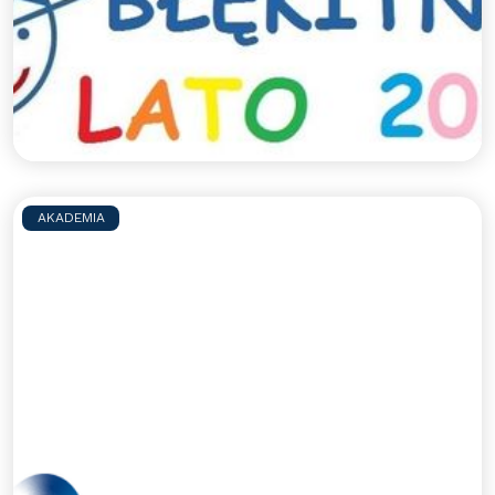
Zapraszamy na sportowe półkolonie z Błękitnymi.
Jak co roku szykujemy dla uczestników mnóstwo
aktywności sportowych pod opieką
wykwalifikowanych trenerów, a także wspólne
wycieczki integracyjne.
Czytaj więcej >>
AKADEMIA
Dziękujemy PEJ za udzielone