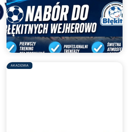
Nabory uzupełniające do
WAPN Błękitni Wejherowo
Zapraszamy do gry w WAPN Błękitni
Wejherowo
Czytaj więcej >>
AKADEMIA