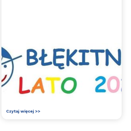
Sportowe półkolonie z
Błękitnymi - lato 2026
Zapraszamy na sportowe półkolonie z
Błękitnymi. Jak co roku szykujemy dla
uczestników mnóstwo aktywności sportowych
pod opieką wykwalifikowanych trenerów, a także
wspólne wycieczki integracyjne.
Czytaj więcej >>