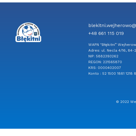
blekitni.wejherowo
+48 661 115 019
WAPN "Błękitni” Wejhero
Adres: ul. Necla 4/16, 8
NIP: 5882393262
REGON: 221565870
KRS: 0000402007
Konto : 52 1500 1881 1218
© 2022 Wej