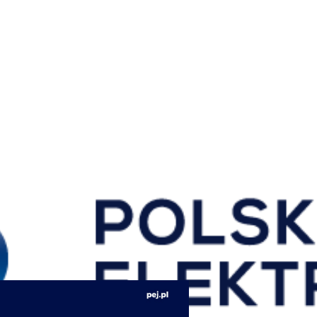
cie.
ie Jądrowe w ramach Programu Wsparcia Inicjatyw
nsowego w wysokości 15 000 zł.
Otrzymaną kwotę przeznaczyliśmy na zakup bramek i
ny do prowadzenia zajęć.