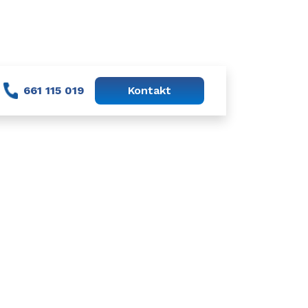
za udzielone wsparcie.
661 115 019
Kontakt