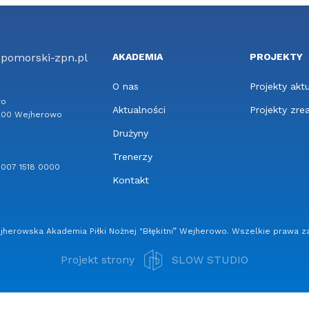
@pomorski-zpn.pl
AKADEMIA
PROJEKTY
O nas
Projekty akt
wo
Aktualności
Projekty zre
4-200 Wejherowo
Drużyny
Trenerzy
 8007 1518 0000
Kontakt
herowska Akademia Piłki Nożnej "Błękitni” Wejherowo. Wszelkie prawa z
Projekt strony
SLOW STUDIO