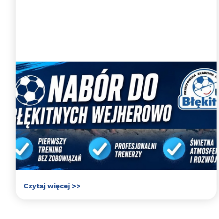
Nabory uzupełniające do WAPN
Błękitni Wejherowo
Zapraszamy do gry w WAPN Błękitni Wejherowo
Czytaj więcej >>