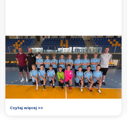
Błękitny obóz indywidualny -
lato 2026
Zapraszamy zaczarowanych piłką nożną
zawodników i zawodniczki do udziału w
błękitnym obozie indywidualnym, podczas
którego pod opieką doświadczonych trenerów
będzie można w małych grupach doskonalić
swoje umiejętności piłkarskie.
Czytaj więcej >>