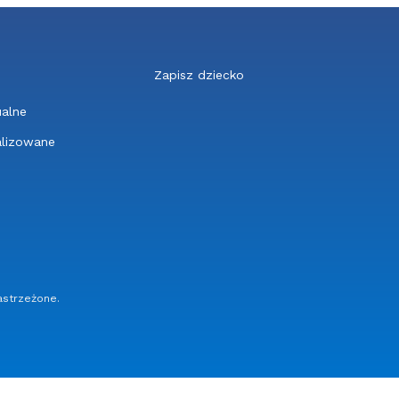
Zapisz dziecko
ualne
alizowane
astrzeżone.