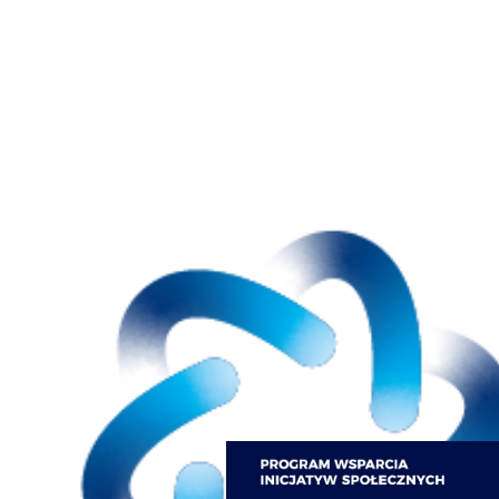
Dziękujemy PEJ za udzielone wspar
Z przyjemnością informujemy, że Polskie Elektrown
Społecznych udzieliły naszej Akademii wsparcia fina
Serdecznie dziękujemy PEJ za udzielone wsparcie. 
innego sprzętu treningowego, który jest nam niezbęd