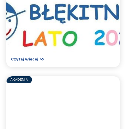
Sportowe półkolonie z
Błękitnymi - lato 2026
Zapraszamy na sportowe półkolonie z
Błękitnymi. Jak co roku szykujemy dla
uczestników mnóstwo aktywności sportowych
pod opieką wykwalifikowanych trenerów, a
także wspólne wycieczki integracyjne.
Czytaj więcej >>
AKADEMIA