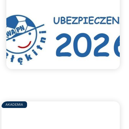
Ubezpieczenie NNW - rok
2026
Informacja dotycząca opłaty za ubezpieczenie
i opłat na działalność statutową WAPN
Błękitni Wejherowo.
Czytaj więcej >>
AKADEMIA