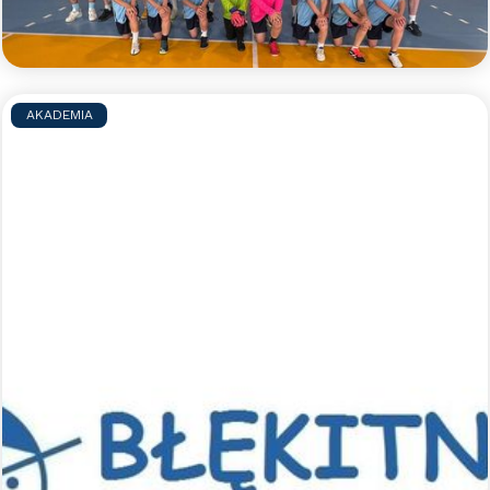
grupach doskonalić swoje umiejętności piłkarskie.
Czytaj więcej >>
AKADEMIA
Sportowe półkolonie z Błękitnymi
- lato 2026
Zapraszamy na sportowe półkolonie z Błękitnymi.
Jak co roku szykujemy dla uczestników mnóstwo