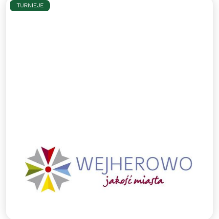
TURNIEJE
Wejher Cup dla rocznika 2014 o
Puchar Prezydenta Miasta
Wejherowa
W najbliższą niedzielę (26 lutego) odbędzie się
halowy turniej Wejher Cup dla rocznika 2014 o
Puchar Prezydenta Miasta Wejherowa. Serdecznie
zapraszamy!
Czytaj więcej >>