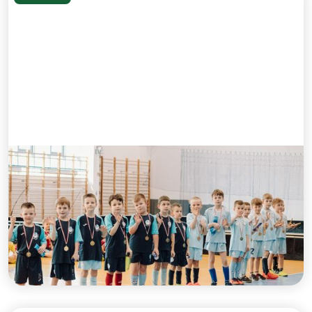
Turnieje dla żaków i skrzatów -
19 marca 2023
W niedzielę 19 marca zorganizowaliśmy w
Wejherowie turnieje dla dzieci z roczników 2015,
2016 i 2017. Zabawa była przednia. Dziękujemy
wszystkim za udział w naszych zawodach.
Czytaj więcej >>