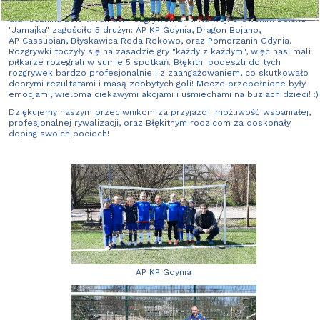
W niedzielę 24.04 zorganizowany został przez naszą Akademię turniej
dla rocznika 2015 w ramach rozgrywek ZPN. Na wejherowskim boisku
"Jamajka" zagościło 5 drużyn: AP KP Gdynia, Dragon Bojano,
AP Cassubian, Błyskawica Reda Rekowo, oraz Pomorzanin Gdynia.
Rozgrywki toczyły się na zasadzie gry "każdy z każdym", więc nasi mali
piłkarze rozegrali w sumie 5 spotkań. Błękitni podeszli do tych
rozgrywek bardzo profesjonalnie i z zaangażowaniem, co skutkowało
dobrymi rezultatami i masą zdobytych goli! Mecze przepełnione były
emocjami, wieloma ciekawymi akcjami i uśmiechami na buziach dzieci! :)
Dziękujemy naszym przeciwnikom za przyjazd i możliwość wspaniałej,
profesjonalnej rywalizacji, oraz Błękitnym rodzicom za doskonały
doping swoich pociech!
AP KP Gdynia