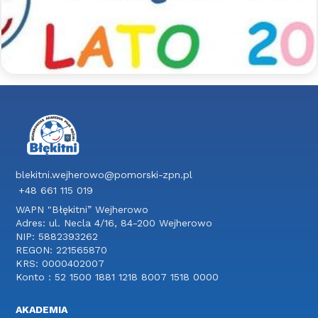
aktywności sportowych pod opieką
wykwalifikowanych trenerów, a także wspólne
wycieczki integracyjne.
Czytaj więcej >>
blekitni.wejherowo@pomorski-zpn.pl
+48 661 115 019
WAPN "Błękitni” Wejherowo
Adres: ul. Necla 4/16, 84-200 Wejherowo
NIP: 5882393262
REGON: 221565870
KRS: 0000402007
Konto : 52 1500 1881 1218 8007 1518 0000
AKADEMIA