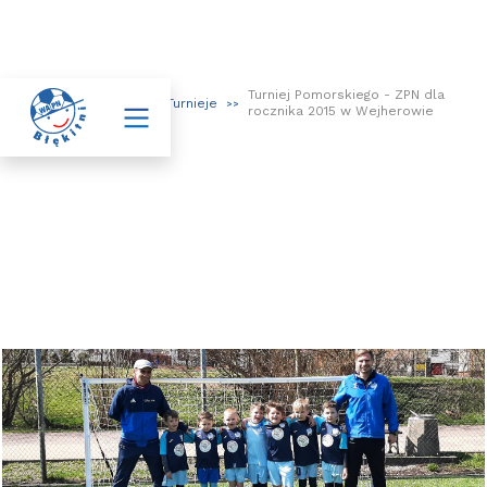
Turniej Pomorskiego - ZPN dla

Aktualności
Turnieje
>>
>>
>>
rocznika 2015 w Wejherowie
Turniej Pomorskiego - ZPN dla
rocznika 2015 w Wejherowie
24.04.2022