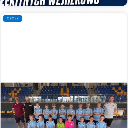
OBOZY
Błękitny obóz indywidualny - lato
2026
Zapraszamy zaczarowanych piłką nożną
zawodników i zawodniczki do udziału w błękitnym
obozie indywidualnym, podczas którego pod opieką
doświadczonych trenerów będzie można w małych