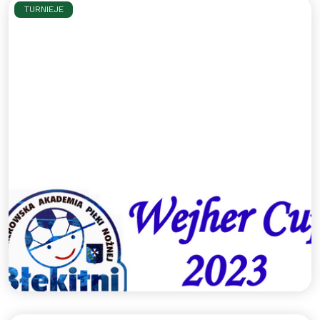
TURNIEJE
Turniej halowy "Wejher Cup
2023" - podsumowanie
Za nami cykl turniejów "Wejher Cup 2023" dla
roczników 2011, 2012, 2013 i 2014. Zapraszamy na
podsumowanie!
Czytaj więcej >>