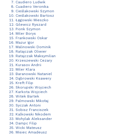
Caudiero Ludwik
Cuadiero Veronika
Cieślakowski Szymon
Cieślakowski Bartosz
Łęgowski Mieszko
Gilewicz Ryszard
Pionk Szymon
Miler Borys
Frankowski Oskar
Mazur Igor
Malinowski Dominik
Ratajczak Oliwier
Ratajczak Maksymilian
Krzeszewski Cezary
Kurasov Andrii
Miler Klara
Baranowski Nataniel
Dąbrowski Ksawery
Kreft Filip
Skorupski Wojciech
Karkota Wojciech
Witek Bartek
Palmowski Mikołaj
Syczak Antoni
Sobisz Franciszek
Kalkowski Nikodem
Mohylak Aleksander
Dampc Filip
Wicki Mateusz
Misiec Amadeusz