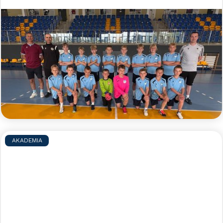
Błękitny obóz indywidualny - lato
2026
Zapraszamy zaczarowanych piłką nożną
zawodników i zawodniczki do udziału w błękitnym
obozie indywidualnym, podczas którego pod opieką
doświadczonych trenerów będzie można w małych
grupach doskonalić swoje umiejętności piłkarskie.
Czytaj więcej >>
AKADEMIA