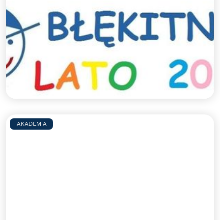
Sportowe półkolonie z
Błękitnymi - lato 2026
Zapraszamy na sportowe półkolonie z Błękitnymi.
Jak co roku szykujemy dla uczestników mnóstwo
aktywności sportowych pod opieką
wykwalifikowanych trenerów, a także wspólne
wycieczki integracyjne.
Czytaj więcej >>
AKADEMIA