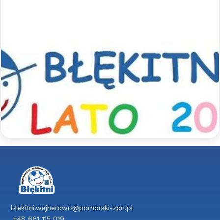
Sportowe półkolonie z Błękitnymi
- lato 2026
Zapraszamy na sportowe półkolonie z Błękitnymi.
Jak co roku szykujemy dla uczestników mnóstwo
aktywności sportowych pod opieką
wykwalifikowanych trenerów, a także wspólne
wycieczki integracyjne.
Czytaj więcej >>
blekitni.wejherowo@pomorski-zpn.pl
+48 661 115 019