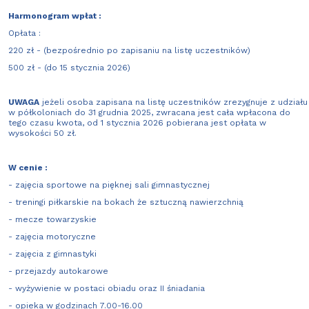
Harmonogram wpłat :
Opłata :
220 zł - (bezpośrednio po zapisaniu na listę uczestników)
500 zł - (do 15 stycznia 2026)
UWAGA
jeżeli osoba zapisana na listę uczestników zrezygnuje z udziału
w półkoloniach do 31 grudnia 2025, zwracana jest cała wpłacona do
tego czasu kwota, od 1 stycznia 2026 pobierana jest opłata w
wysokości 50 zł.
W cenie :
- zajęcia sportowe na pięknej sali gimnastycznej
- treningi piłkarskie na bokach że sztuczną nawierzchnią
- mecze towarzyskie
- zajęcia motoryczne
- zajęcia z gimnastyki
- przejazdy autokarowe
- wyżywienie w postaci obiadu oraz II śniadania
- opieka w godzinach 7.00-16.00