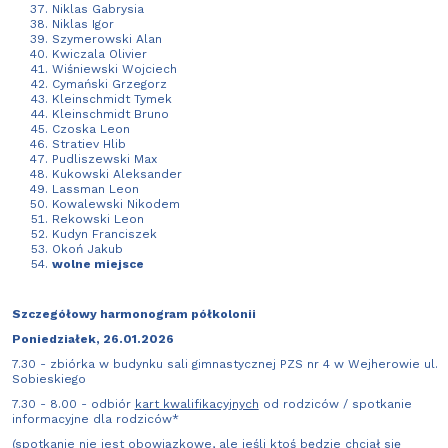
Niklas Gabrysia
Niklas Igor
Szymerowski Alan
Kwiczala Olivier
Wiśniewski Wojciech
Cymański Grzegorz
Kleinschmidt Tymek
Kleinschmidt Bruno
Czoska Leon
Stratiev Hlib
Pudliszewski Max
Kukowski Aleksander
Lassman Leon
Kowalewski Nikodem
Rekowski Leon
Kudyn Franciszek
Okoń Jakub
wolne miejsce
Szczegółowy harmonogram półkolonii
Poniedziałek, 26.01.2026
7.30 - zbiórka w budynku sali gimnastycznej PZS nr 4 w Wejherowie ul.
Sobieskiego
7.30 - 8.00 - odbiór
kart kwalifikacyjnych
od rodziców / spotkanie
informacyjne dla rodziców*
(spotkanie nie jest obowiązkowe, ale jeśli ktoś będzie chciał się