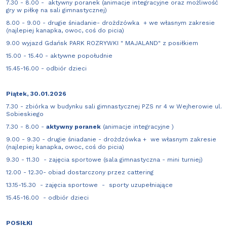
7.30 - 8.00 - aktywny poranek (animacje integracyjne oraz możliwość
gry w piłkę na sali gimnastycznej)
8.00 - 9.00 - drugie śniadanie- drożdzówka + we własnym zakresie
(najlepiej kanapka, owoc, coś do picia)
9.00 wyjazd Gdańsk PARK ROZRYWKI " MAJALAND" z posiłkiem
15.00 - 15.40 - aktywne popołudnie
15.45-16.00 - odbiór dzieci
Piątek, 30.01.2026
7.30 - zbiórka w budynku sali gimnastycznej PZS nr 4 w Wejherowie ul.
Sobieskiego
7.30 - 8.00 -
aktywny poranek
(animacje integracyjne )
9.00 - 9.30 - drugie śniadanie - drożdzówka + we własnym zakresie
(najlepiej kanapka, owoc, coś do picia)
9.30 - 11.30 - zajęcia sportowe (sala gimnastyczna - mini turniej)
12.00 - 12.30- obiad dostarczony przez cattering
13.15-15.30 - zajęcia sportowe - sporty uzupełniające
15.45-16.00 - odbiór dzieci
POSIŁKI