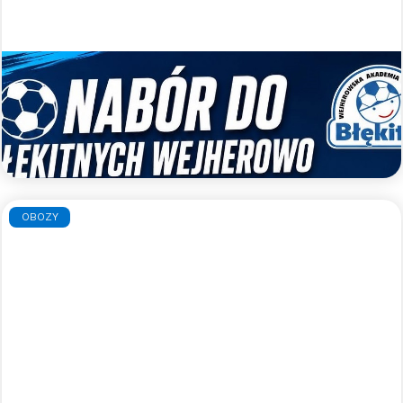
Nabory uzupełniające do WAPN
Błękitni Wejherowo
Zapraszamy do gry w WAPN Błękitni Wejherowo
Czytaj więcej >>
OBOZY