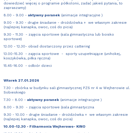
dowiedzieć więcej o programie półkolonii, zadać jakieś pytania, to
zapraszamy)
8.00 - 9.00 -
aktywny poranek
(animacje integracyjne )
9.00 - 9.30 - drugie śniadanie - drożdzówka + we własnym zakresie
(najlepiej kanapka, owoc, coś do picia)
9.30 - 11.30 - zajęcia sportowe (sala gimnastyczna lub boisko
sportowe)
12.00 - 12.30- obiad dostarczony przez cattering
13.00-15.30 - zajęcia sportowe - sporty uzupełniające (unihokej,
koszykówka, piłka ręczna)
15.45-16.00 - odbiór dzieci
Wtorek 27.01.2026
7.30 - zbiórka w budynku sali gimnastycznej PZS nr 4 w Wejherowie ul.
Sobieskiego
7.30 - 8.00 -
aktywny poranek
(animacje integracyjne )
8.00 - 9.30 - zajęcia sportowe (sala gimnastyczna
9.30 - 10.00 - drugie śniadanie - drożdzówka + we własnym zakresie
(najlepiej kanapka, owoc, coś do picia)
10.00-12.30 - Filharmonia Wejherowo- KINO