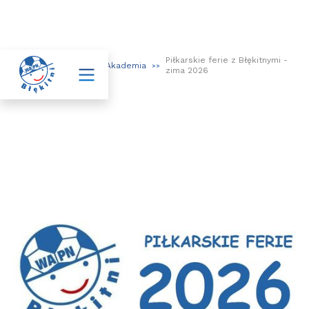
Piłkarskie ferie z Błękitnymi -

Aktualności
Akademia
>>
>>
>>
zima 2026
Piłkarskie ferie z Błękitnymi - zima
2026
Zapraszamy do udziału w