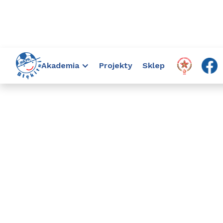

Aktualności
Talent
Maja Kosyn powołana
>>
>>
>>
Akademia
Projekty
Sklep