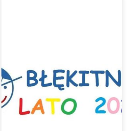
Sportowe półkolonie z
Błękitnymi - lato 2026
Zapraszamy na sportowe półkolonie z
Błękitnymi. Jak co roku szykujemy dla
uczestników mnóstwo aktywności sportowych
pod opieką wykwalifikowanych trenerów, a także
wspólne wycieczki integracyjne.