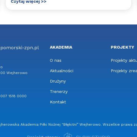
Czytaj więcej >>
@pomorski-zpn.pl
AKADEMIA
PROJEKTY
O nas
Projekty akt
wo
Aktualności
Projekty zre
4-200 Wejherowo
Drużyny
Trenerzy
 8007 1518 0000
Kontakt
herowska Akademia Piłki Nożnej "Błękitni” Wejherowo. Wszelkie prawa z