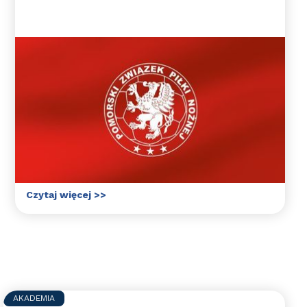
Mecz mistrzowski oraz
konsultacja selekcyjna Kadry
Pomorskiego ZPN 2009 i 2011
Łącznie aż 8 wychowanków Błękitnych
Wejherowo weźmie udział w meczu
mistrzowskim bądź konsultacji szkoleniowej
Kadry PZPN!
Czytaj więcej >>
AKADEMIA