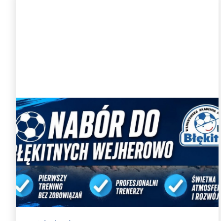
Nabory uzupełniające do WAPN
Błękitni Wejherowo
Zapraszamy do gry w WAPN Błękitni Wejherowo