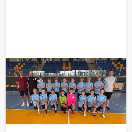
Błękitny obóz indywidualny -
lato 2026
Zapraszamy zaczarowanych piłką nożną
zawodników i zawodniczki do udziału w
błękitnym obozie indywidualnym, podczas
którego pod opieką doświadczonych trenerów
będzie można w małych grupach doskonalić
swoje umiejętności piłkarskie.