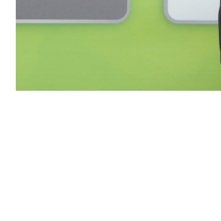
Na zgrupowania reprezentacji młodzieżowych Polski 
Warszawa)
i Kacper Nowak
(obecnie Lotos Gdańsk)
,
Wejherowo.