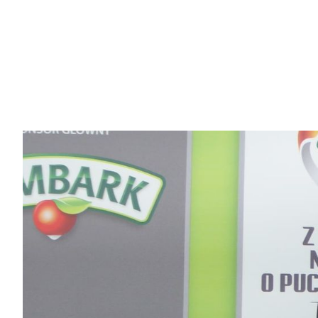
Maja Kosyn powołana do reprezenta
Z przyjemnością informujemy, że Maja Kosyn została 
15, które odbędzie się od 14 do 17 marca w Pruszkow
powołała łącznie 24 zawodniczki (pełna lista
TUTAJ
)
Majka jest obecnie zawodniczką AP LOTOS Gdańsk nat
Majka jest już trzecią zawodniczką wywodzącą się z 
reprezentacji Polski, wcześniej tego zaszczytu dostąp