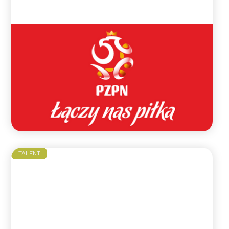
Błękitne powołanie do
reprezentacji Polski!
Nina Abe otrzymała powołanie do kadry
reprezentacji Polski kobiet U-16!
Przygotowania do turnieju w Portugalii.
Czytaj więcej >>
TALENT