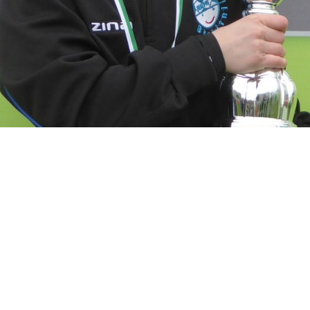
powoływani byli też
Fryderyk Misztal
(obecnie Legia
którzy również mają za sobą grę w WAPN Błękitni