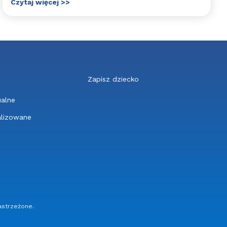
Czytaj więcej >>
Zapisz dziecko
ualne
alizowane
astrzeżone.