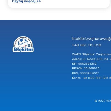
Czytaj więcej >>
blekitni.wejherowo
+48 661 115 019
WAPN "Błękitni” Wejhero
Adres: ul. Necla 4/16, 8
NIP: 5882393262
REGON: 221565870
KRS: 0000402007
Konto : 52 1500 1881 1218
© 2022 Wej