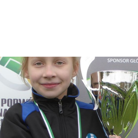
cji Polski kobiet U-15.
powołana na zgrupowanie reprezentacji Polski kobiet U-
ie. Trenerka Paulina Kawalec na to zgrupowanie
omiast w naszej Akademii grała w latach 2017-2021.
naszej Akademii która została powołana na zgrupowanie
iły
Zofia Okoń i Nina Abe.