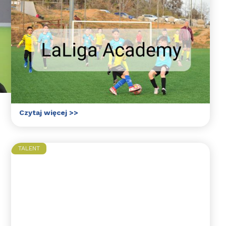
Wychowanek Błękitnych
Wejherowo w akademii
LaLiga!
Karol Kwaśniewski, wychowanek "Błękitnych"
z rocznika 2009, jako jedyny bramkarz z
Polski rozpoczyna przygodę w LaLiga
Academy!
Czytaj więcej >>
TALENT