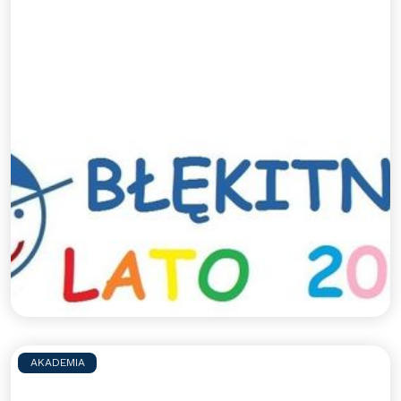
Sportowe półkolonie z
Błękitnymi - lato 2026
Zapraszamy na sportowe półkolonie z Błękitnymi.
Jak co roku szykujemy dla uczestników mnóstwo
aktywności sportowych pod opieką
wykwalifikowanych trenerów, a także wspólne
wycieczki integracyjne.
Czytaj więcej >>
AKADEMIA