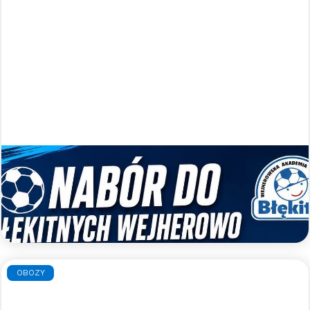
Nabory uzupełniające do WAPN
Błękitni Wejherowo
Zapraszamy do gry w WAPN Błękitni Wejherowo
Czytaj więcej >>
OBOZY