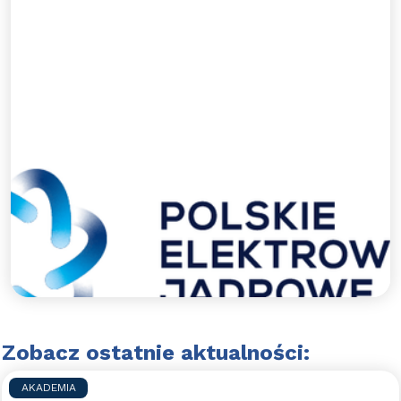
Dziękujemy PEJ za udzielone
wsparcie.
Polskie Elektrownie Jądrowe wspierają WAPN
Błękitni Wejherowo.
Czytaj więcej >>
Zobacz ostatnie aktualności:
AKADEMIA