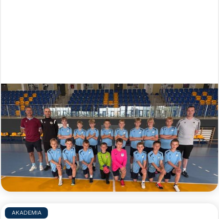
Błękitny obóz indywidualny - lato
2026
Zapraszamy zaczarowanych piłką nożną
zawodników i zawodniczki do udziału w błękitnym
obozie indywidualnym, podczas którego pod opieką
doświadczonych trenerów będzie można w małych
grupach doskonalić swoje umiejętności piłkarskie.
Czytaj więcej >>
AKADEMIA