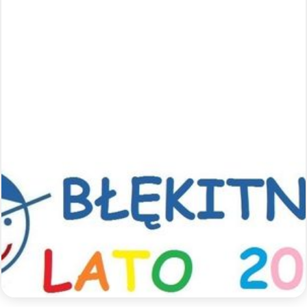
Sportowe półkolonie z Błękitnymi
- lato 2026
Zapraszamy na sportowe półkolonie z Błękitnymi.
Jak co roku szykujemy dla uczestników mnóstwo
aktywności sportowych pod opieką
wykwalifikowanych trenerów, a także wspólne
wycieczki integracyjne.
Czytaj więcej >>