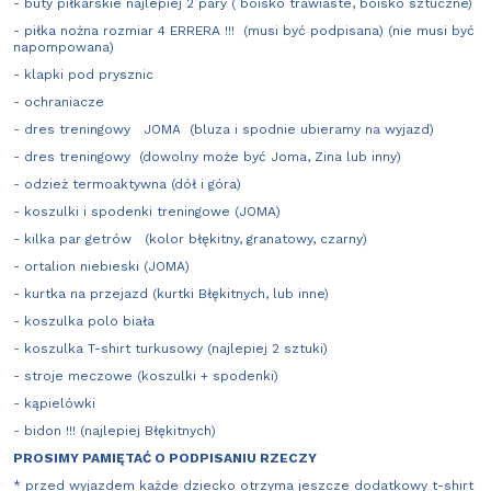
- buty piłkarskie najlepiej 2 pary ( boisko trawiaste, boisko sztuczne)
- piłka nożna rozmiar 4 ERRERA !!! (musi być podpisana) (nie musi być
napompowana)
- klapki pod prysznic
- ochraniacze
- dres treningowy JOMA (bluza i spodnie ubieramy na wyjazd)
- dres treningowy (dowolny może być Joma, Zina lub inny)
- odzież termoaktywna (dół i góra)
- koszulki i spodenki treningowe (JOMA)
- kilka par getrów (kolor błękitny, granatowy, czarny)
- ortalion niebieski (JOMA)
- kurtka na przejazd (kurtki Błękitnych, lub inne)
- koszulka polo biała
- koszulka T-shirt turkusowy (najlepiej 2 sztuki)
- stroje meczowe (koszulki + spodenki)
- kąpielówki
- bidon !!! (najlepiej Błękitnych)
PROSIMY PAMIĘTAĆ O PODPISANIU RZECZY
* przed wyjazdem każde dziecko otrzyma jeszcze dodatkowy t-shirt