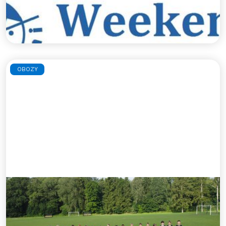
Zapraszamy na wiosenny weekend z piłką.
Czytaj więcej >>
OBOZY
Obóz w Chabsku - lato 2026
Zapraszamy na obóz letni w Chabsku.
Czytaj więcej >>