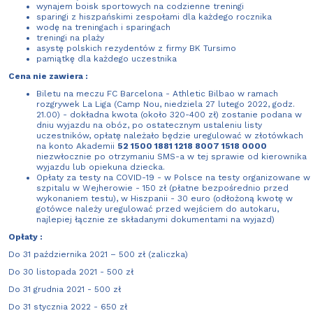
wynajem boisk sportowych na codzienne treningi
sparingi z hiszpańskimi zespołami dla każdego rocznika
wodę na treningach i sparingach
treningi na plaży
asystę polskich rezydentów z firmy BK Tursimo
pamiątkę dla każdego uczestnika
Cena nie zawiera :
Biletu na meczu FC Barcelona - Athletic Bilbao w ramach
rozgrywek La Liga (Camp Nou, niedziela 27 lutego 2022, godz.
21.00) - dokładna kwota (około 320-400 zł) zostanie podana w
dniu wyjazdu na obóz, po ostatecznym ustaleniu listy
uczestników, opłatę należało będzie uregulować w złotówkach
na konto Akademii
52 1500 1881 1218 8007 1518 0000
niezwłocznie po otrzymaniu SMS-a w tej sprawie od kierownika
wyjazdu lub opiekuna dziecka.
Opłaty za testy na COVID-19 - w Polsce na testy organizowane w
szpitalu w Wejherowie - 150 zł (płatne bezpośrednio przed
wykonaniem testu), w Hiszpanii - 30 euro (odłożoną kwotę w
gotówce należy uregulować przed wejściem do autokaru,
najlepiej łącznie ze składanymi dokumentami na wyjazd)
Opłaty :
Do 31 października 2021 – 500 zł (zaliczka)
Do 30 listopada 2021 - 500 zł
Do 31 grudnia 2021 - 500 zł
Do 31 stycznia 2022 - 650 zł