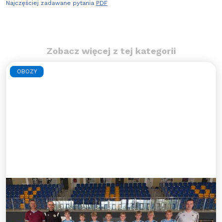
Najczęściej zadawane pytania
PDF
Zobacz więcej z tej kategorii
OBOZY
Błękitny obóz indywidualny -
lato 2026
Zapraszamy zaczarowanych piłką nożną