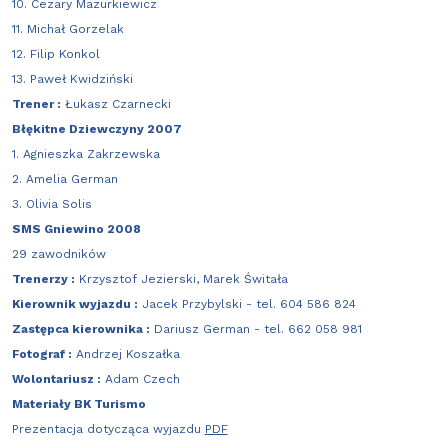
10. Cezary Mazurkiewicz
11. Michał Gorzelak
12. Filip Konkol
13. Paweł Kwidziński
Trener :
Łukasz Czarnecki
Błękitne Dziewczyny 2007
1. Agnieszka Zakrzewska
2. Amelia German
3. Olivia Solis
SMS Gniewino 2008
29 zawodników
Trenerzy :
Krzysztof Jezierski, Marek Świtała
Kierownik wyjazdu :
Jacek Przybylski - tel. 604 586 824
Zastępca kierownika :
Dariusz German - tel. 662 058 981
Fotograf :
Andrzej Koszałka
Wolontariusz :
Adam Czech
Materiały BK Turismo
Prezentacja dotycząca wyjazdu
PDF