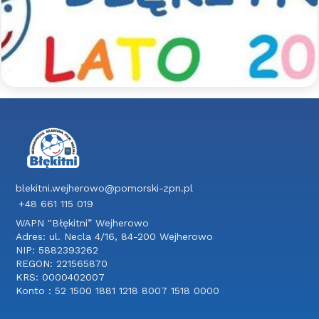
Jak co roku szykujemy dla uczestników mnóstwo
aktywności sportowych pod opieką
wykwalifikowanych trenerów, a także wspólne
wycieczki integracyjne.
Czytaj więcej >>
blekitni.wejherowo@pomorski-zpn.pl
+48 661 115 019
WAPN "Błękitni” Wejherowo
Adres: ul. Necla 4/16, 84-200 Wejherowo
NIP: 5882393262
REGON: 221565870
KRS: 0000402007
Konto : 52 1500 1881 1218 8007 1518 0000