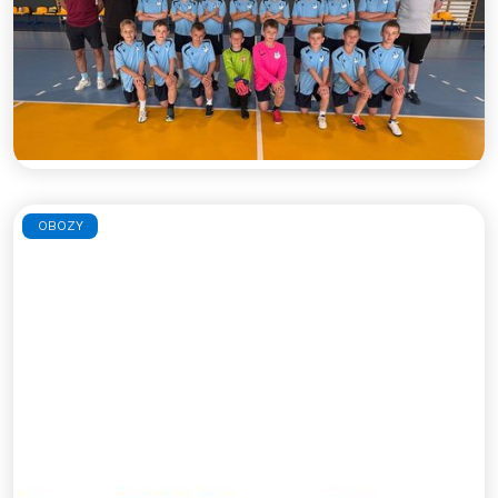
zawodników i zawodniczki do udziału w
błękitnym obozie indywidualnym, podczas którego
pod opieką doświadczonych trenerów będzie
można w małych grupach doskonalić swoje
umiejętności piłkarskie.
Czytaj więcej >>
OBOZY
Weekend z piłką - wiosna 2026