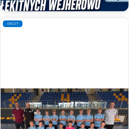
Czytaj więcej >>
OBOZY
Błękitny obóz indywidualny - lato
2026
Zapraszamy zaczarowanych piłką nożną
zawodników i zawodniczki do udziału w błękitnym
obozie indywidualnym, podczas którego pod opieką