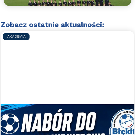
Zobacz ostatnie aktualności:
AKADEMIA
Nabory uzupełniające do WAPN
Błękitni Wejherowo
Zapraszamy do gry w WAPN Błękitni Wejherowo