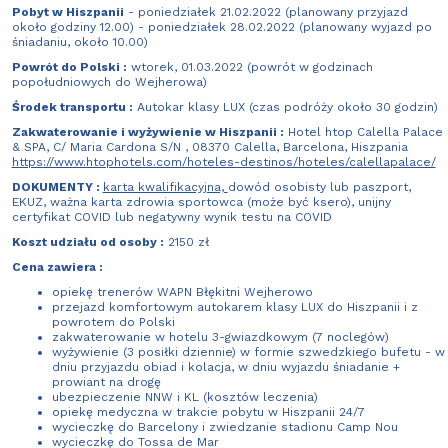
Pobyt w Hiszpanii
- poniedziałek 21.02.2022 (planowany przyjazd
około godziny 12.00) - poniedziałek 28.02.2022 (planowany wyjazd po
śniadaniu, około 10.00)
Powrót do Polski :
wtorek, 01.03.2022 (powrót w godzinach
popołudniowych do Wejherowa)
Środek transportu :
Autokar klasy LUX (czas podróży około 30 godzin)
Zakwaterowanie i wyżywienie w Hiszpanii :
Hotel htop Calella Palace
& SPA, C/ Maria Cardona S/N , 08370 Calella, Barcelona, Hiszpania
https://www.htophotels.com/hoteles-destinos/hoteles/calellapalace/
DOKUMENTY :
karta kwalifikacyjna,
dowód osobisty lub paszport,
EKUZ, ważna karta zdrowia sportowca (może być ksero), unijny
certyfikat COVID lub negatywny wynik testu na COVID
Koszt udziału od osoby :
2150 zł
Cena zawiera :
opiekę trenerów WAPN Błękitni Wejherowo
przejazd komfortowym autokarem klasy LUX do Hiszpanii i z
powrotem do Polski
zakwaterowanie w hotelu 3-gwiazdkowym (7 noclegów)
wyżywienie (3 posiłki dziennie) w formie szwedzkiego bufetu - w
dniu przyjazdu obiad i kolacja, w dniu wyjazdu śniadanie +
prowiant na drogę
ubezpieczenie NNW i KL (kosztów leczenia)
opiekę medyczna w trakcie pobytu w Hiszpanii 24/7
wycieczkę do Barcelony i zwiedzanie stadionu Camp Nou
wycieczkę do Tossa de Mar