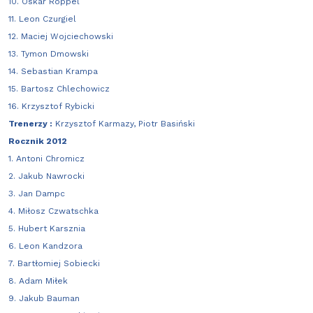
10. Oskar Roppel
11. Leon Czurgiel
12. Maciej Wojciechowski
13. Tymon Dmowski
14. Sebastian Krampa
15. Bartosz Chlechowicz
16. Krzysztof Rybicki
Trenerzy :
Krzysztof Karmazy, Piotr Basiński
Rocznik 2012
1. Antoni Chromicz
2. Jakub Nawrocki
3. Jan Dampc
4. Miłosz Czwatschka
5. Hubert Karsznia
6. Leon Kandzora
7. Bartłomiej Sobiecki
8. Adam Miłek
9. Jakub Bauman