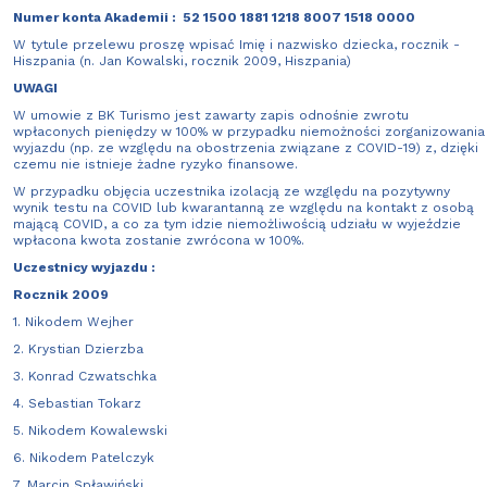
Numer konta Akademii : 52 1500 1881 1218 8007 1518 0000
W tytule przelewu proszę wpisać Imię i nazwisko dziecka, rocznik -
Hiszpania (n. Jan Kowalski, rocznik 2009, Hiszpania)
UWAGI
W umowie z BK Turismo jest zawarty zapis odnośnie zwrotu
wpłaconych pieniędzy w 100% w przypadku niemożności zorganizowania
wyjazdu (np. ze względu na obostrzenia związane z COVID-19) z, dzięki
czemu nie istnieje żadne ryzyko finansowe.
W przypadku objęcia uczestnika izolacją ze względu na pozytywny
wynik testu na COVID lub kwarantanną ze względu na kontakt z osobą
mającą COVID, a co za tym idzie niemożliwością udziału w wyjeździe
wpłacona kwota zostanie zwrócona w 100%.
Uczestnicy wyjazdu :
Rocznik 2009
1. Nikodem Wejher
2. Krystian Dzierzba
3. Konrad Czwatschka
4. Sebastian Tokarz
5. Nikodem Kowalewski
6. Nikodem Patelczyk
7. Marcin Spławiński