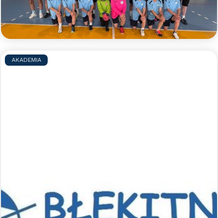
doświadczonych trenerów będzie można w małych
grupach doskonalić swoje umiejętności piłkarskie.
Czytaj więcej >>
AKADEMIA
Sportowe półkolonie z Błękitnymi
- lato 2026
Zapraszamy na sportowe półkolonie z Błękitnymi.