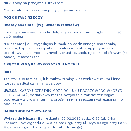
turkusowy na przejazd autokarem
* w hotelu do naszej dyspozycji będzie pralnia
POZOSTAŁE RZECZY
Rzeczy osobiste : (wg. uznania rodziców).
Prosimy spakować dziecko tak, aby samodzielnie mogło przenieść
swój bagaż
Nie zapomnij o : wygodnych butach do codziennego chodzenia,
piżamie, kapciach, skarpetach, bieliźnie osobistej, przyborach
toaletowych, szamponie, mydle, chusteczkach, ręczniku plażowym (na
basen), maseczkach
* RĘCZNIKI SĄ NA WYPOSAŻENIU HOTELU
Inne :
Tabletki z witaminą C, lub multiwitaminy, kieszonkowe (euro) i inne
rzeczy według uznania rodziców
UWAGA :
KAŻDY UCZESTNIK MOŻE DO LUKU BAGAŻOWEGO WŁOŻYĆ
JEDEN BAGAŻ, dodatkowo można oczywiście zabrać też bagaż
podręczny z prowiantem na drogę i innymi rzeczami wg. uznania (np.
poduszka)
HARMONOGRAM WYJAZDU :
Wyjazd do Hiszpanii :
niedziela, 20.02.2022 godz. 6.30 (zbiórka
uczestników wyjazdu o 6.10 na parkingu przy ul. Wybickiego przy Parku
Majkowskiego od strony amfiteatru letniego)