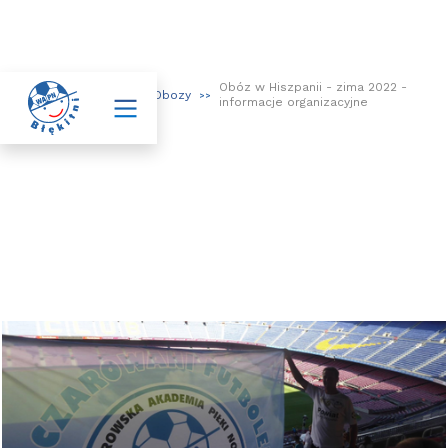
Obóz w Hiszpanii - zima 2022 -

Aktualności
Obozy
>>
>>
>>
informacje organizacyjne
Obóz w Hiszpanii - zima 2022 -
informacje organizacyjne
W dniach 20.02 - 01.03.2022 odbędzie się obóz zimowy dla
zawodników naszej Akademii z roczników 2009, 2010, 2011 i 2012, który