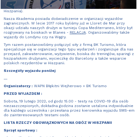
organizujemy wspólnie z licencjonowanym organizatorem wyjazdów
turystycznych BK Turismo w miejscowości Calella (Barcelona,
Hiszpania).
Nasza Akademia posiada doświadczenie w organizacji wyjazdów
zagranicznych. W lecie 2017 roku byliśmy już w Lloret de Mar przy
okazji udziału naszych drużyn w turnieju Copa Mediterraneo, który był
rozgrywany na boiskach w Blanes -
RELACJA
. Organizowaliśmy także
wyjazdy do Londynu czy na Węgry.
Tym razem postanowiliśmy połączyć siły z firmą BK Turismo, która
specjalizuje się w organizacji tego typu wydarzeń i zorganizuje dla nas
przejazd, zakwaterowanie, wyżywienie, boiska do treningów, sparingi z
hiszpańskimi drużynami, wycieczkę do Barcelony a także wsparcie
polskich rezydentów w Hiszpanii.
Szczegóły wyjazdu poniżej
...
Organizatorzy :
WAPN Błękitni Wejherowo + BK Turismo
PRZED WYJAZDEM :
Sobota, 19 lutego 2022, od godz 15.00 - testy na COVID-19 dla osób
niezaszczepionych, dokładna godzina zostanie ustalona indywidualnie
dla każdego uczestnika i przesłana przez kierownika wyjazdu SMS-em
do zainteresowanych testami osób.
LISTA RZECZY OBOWIĄZKOWYCH NA OBÓZ W HISZPANII
Sprzęt sportowy :