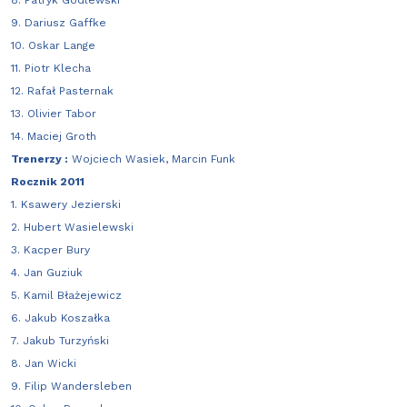
8. Patryk Godlewski
9. Dariusz Gaffke
10. Oskar Lange
11. Piotr Klecha
12. Rafał Pasternak
13. Olivier Tabor
14. Maciej Groth
Trenerzy :
Wojciech Wasiek, Marcin Funk
Rocznik 2011
1. Ksawery Jezierski
2. Hubert Wasielewski
3. Kacper Bury
4. Jan Guziuk
5. Kamil Błażejewicz
6. Jakub Koszałka
7. Jakub Turzyński
8. Jan Wicki
9. Filip Wandersleben